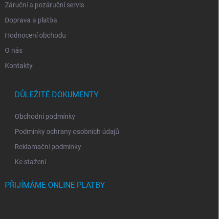
ý
Záruční a pozáruční servis
p
i
Doprava a platba
s
Hodnocení obchodu
u
O nás
Kontakty
DŮLEŽITÉ DOKUMENTY
Obchodní podmínky
Podmínky ochrany osobních údajů
Reklamační podmínky
Ke stažení
PŘIJÍMÁME ONLINE PLATBY