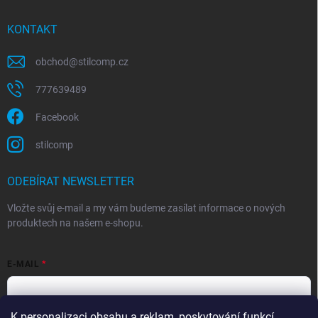
KONTAKT
obchod
@
stilcomp.cz
777639489
Facebook
stilcomp
ODEBÍRAT NEWSLETTER
Vložte svůj e-mail a my vám budeme zasílat informace o nových
produktech na našem e-shopu.
E-MAIL
K personalizaci obsahu a reklam, poskytování funkcí
Souhlasím s
podmínkami ochrany osobních údajů