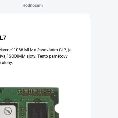
Hodnocení
CL7
rekvencí 1066 MHz a časováním CL7, je
žívají SODIMM sloty. Tento paměťový
í úlohy.