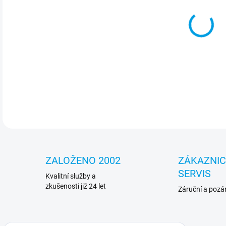
Ope
106
DETA
ZALOŽENO 2002
ZÁKAZNI
SERVIS
Kvalitní služby a
zkušenosti již 24 let
Záruční a pozár