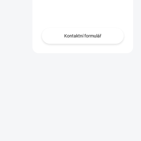
Máte otázku?
Obraťte se na nás.
Kontaktní formulář