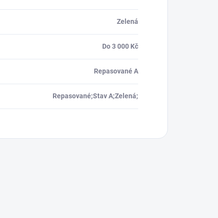
Zelená
Do 3 000 Kč
Repasované A
Repasované;Stav A;Zelená;