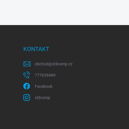
KONTAKT
obchod
@
stilcomp.cz
777639489
Facebook
stilcomp