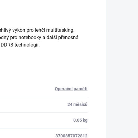
vý výkon pro lehčí multitasking,
odný pro notebooky a další přenosná
 DDR3 technologií.
Operační paměti
24 měsíců
0.05 kg
3700857072812