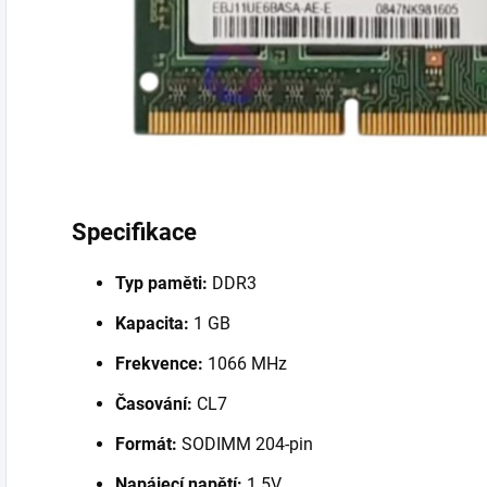
Specifikace
Typ paměti:
DDR3
Kapacita:
1 GB
Frekvence:
1066 MHz
Časování:
CL7
Formát:
SODIMM 204-pin
Napájecí napětí:
1.5V