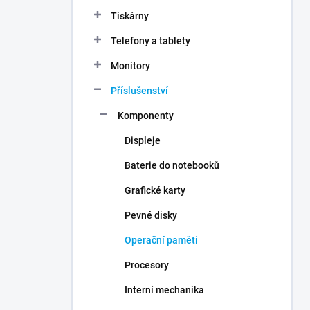
n
Tiskárny
í
p
Telefony a tablety
a
n
Monitory
e
Příslušenství
l
Komponenty
Displeje
Baterie do notebooků
Grafické karty
Pevné disky
Operační paměti
Procesory
Interní mechanika