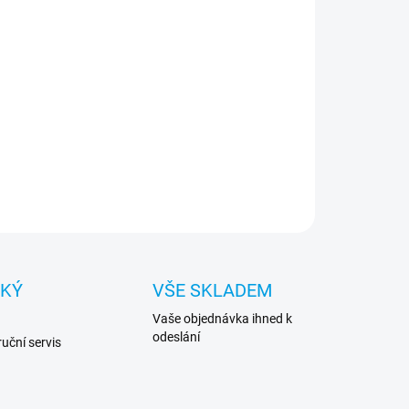
−
+
Přidat do košíku
rační paměť pro notebooky, Elpida 1GB DDR3
6MHz SODIMM CL7
ILNÍ INFORMACE
ZEPTAT SE
HLÍDAT
CKÝ
VŠE SKLADEM
Vaše objednávka ihned k
odeslání
uční servis