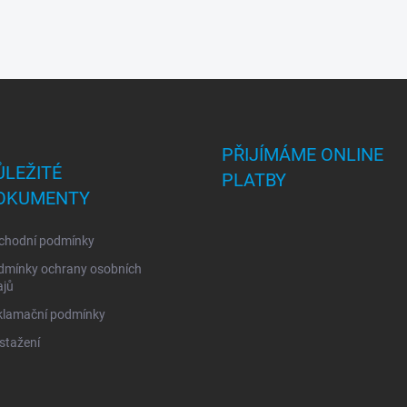
PŘIJÍMÁME ONLINE
ŮLEŽITÉ
PLATBY
OKUMENTY
chodní podmínky
dmínky ochrany osobních
ajů
klamační podmínky
stažení