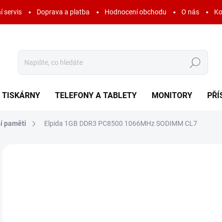
í servis
Doprava a platba
Hodnocení obchodu
O nás
Ko
Hledat
TISKÁRNY
TELEFONY A TABLETY
MONITORY
PŘÍ
í paměti
Elpida 1GB DDR3 PC8500 1066MHz SODIMM CL7
Neohodnoceno
Podrobnosti hodnocení
ZNAČKA:
ELPIDA
40
48 
Měr
SK
cena
MOŽ