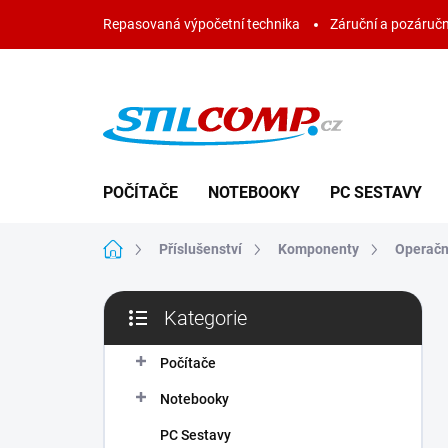
Přejít
Repasovaná výpočetní technika
Záruční a pozáručn
na
obsah
POČÍTAČE
NOTEBOOKY
PC SESTAVY
Domů
Příslušenství
Komponenty
Operačn
P
Kategorie
o
Přeskočit
s
kategorie
t
Počítače
r
Notebooky
a
n
PC Sestavy