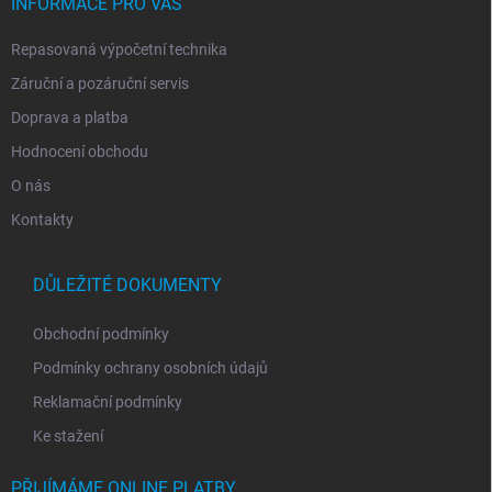
í
INFORMACE PRO VÁS
k
y
Repasovaná výpočetní technika
v
ý
Záruční a pozáruční servis
p
i
Doprava a platba
s
Hodnocení obchodu
u
O nás
Kontakty
DŮLEŽITÉ DOKUMENTY
Obchodní podmínky
Podmínky ochrany osobních údajů
Reklamační podmínky
Ke stažení
PŘIJÍMÁME ONLINE PLATBY