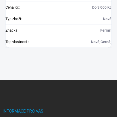
Cena Kč
:
Do 3 000 Kč
Typ zboží
:
Nové
Značka
:
Ferrari
Top vlastnosti
:
Nové;Černá;
Z
á
p
a
t
í
INFORMACE PRO VÁS