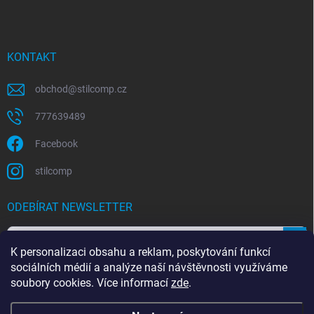
KONTAKT
obchod
@
stilcomp.cz
777639489
Facebook
stilcomp
ODEBÍRAT NEWSLETTER
Přihl
K personalizaci obsahu a reklam, poskytování funkcí
se
sociálních médií a analýze naší návštěvnosti využíváme
soubory cookies. Více informací
zde
.
Souhlasím s
podmínkami ochrany osobních údajů