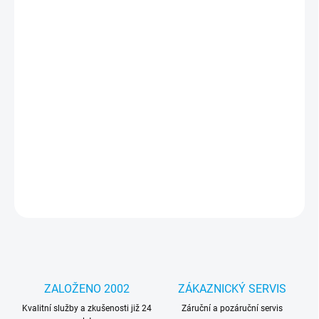
cena:
MOŽNOSTI
DORUČENÍ
−
+
Přidat do košíku
Ferrari prémiový ochranný kryt telefonu vyrobený z kombinace
kvalitních a odolných materiálů, které perfektně chrání Váš
telefon.
DETAILNÍ INFORMACE
ZEPTAT SE
HLÍDAT
ZALOŽENO 2002
ZÁKAZNICKÝ SERVIS
Kvalitní služby a zkušenosti již 24
Záruční a pozáruční servis