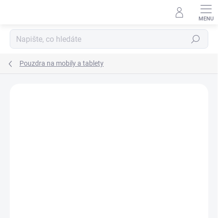
Přejít
na
obsah
Hledat
Pouzdra na mobily a tablety
Podrobnosti hodnocení
Neohodnoceno
ZNAČKA:
FERRARI
AKCE