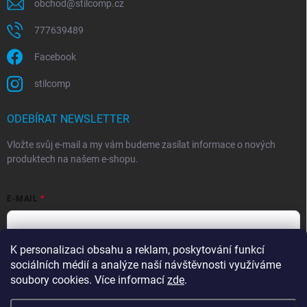
obchod
@
stilcomp.cz
777639489
Facebook
stilcomp
ODEBÍRAT NEWSLETTER
Vložte svůj e-mail a my vám budeme zasílat informace o nových
produktech na našem e-shopu.
E-MAIL
K personalizaci obsahu a reklam, poskytování funkcí
Souhlasím s
podmínkami ochrany osobních údajů
sociálních médií a analýze naší návštěvnosti využíváme
Přihlásit se
soubory cookies. Více informací
zde
.