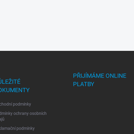
PŘIJÍMÁME ONLINE
ŮLEŽITÉ
PLATBY
OKUMENTY
chodní podmínky
dmínky ochrany osobních
ajů
klamační podmínky