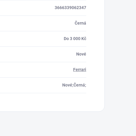
3666339062347
Černá
Do 3 000 Kč
Nové
Ferrari
Nové;Černá;