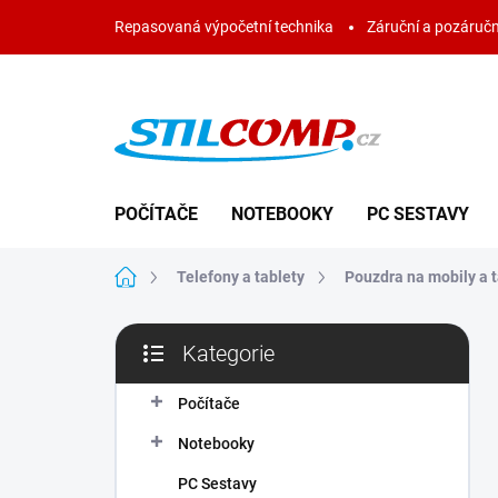
Přejít
Repasovaná výpočetní technika
Záruční a pozáručn
na
obsah
POČÍTAČE
NOTEBOOKY
PC SESTAVY
Domů
Telefony a tablety
Pouzdra na mobily a t
P
Kategorie
o
Přeskočit
s
kategorie
t
Počítače
r
Notebooky
a
n
PC Sestavy