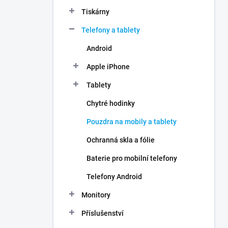
n
Tiskárny
í
p
Telefony a tablety
a
n
Android
e
Apple iPhone
l
Tablety
Chytré hodinky
Pouzdra na mobily a tablety
Ochranná skla a fólie
Baterie pro mobilní telefony
Telefony Android
Monitory
Příslušenství