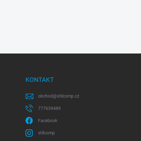
KONTAKT
obchod
@
stilcomp.cz
777639489
Facebook
stilcomp