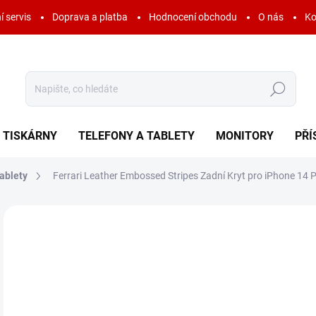
í servis
Doprava a platba
Hodnocení obchodu
O nás
Ko
Hledat
TISKÁRNY
TELEFONY A TABLETY
MONITORY
PŘÍ
ablety
Ferrari Leather Embossed Stripes Zadní Kryt pro iPhone 14 
Neohodnoceno
Podrobnosti hodnocení
ZNAČKA:
FERRARI
AKCE
6
399
Měr
SK