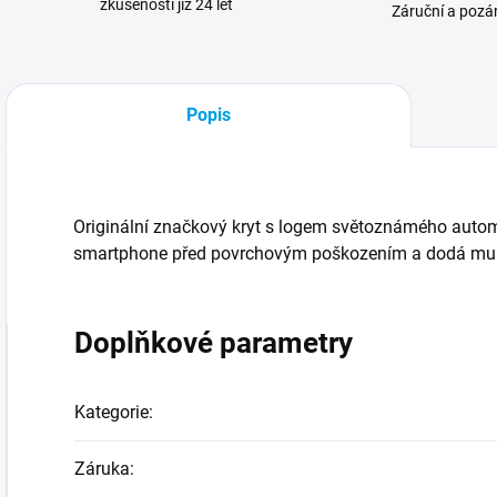
zkušenosti již 24 let
Záruční a pozár
Popis
Originální značkový kryt s logem světoznámého autom
smartphone před povrchovým poškozením a dodá mu j
Doplňkové parametry
Kategorie
:
Záruka
: