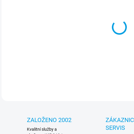
cena
MOŽ
Ferr
komb
perf
DETA
ZALOŽENO 2002
ZÁKAZNI
SERVIS
Kvalitní služby a