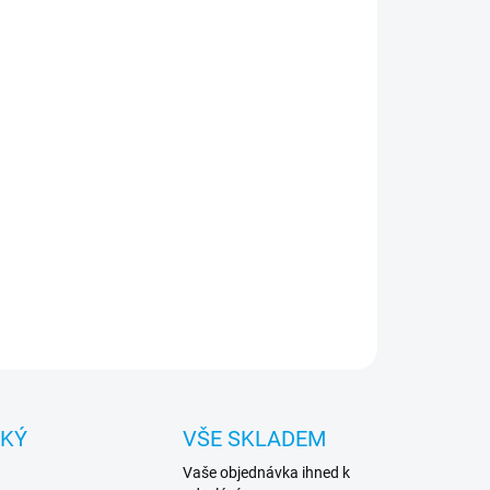
:
NOSTI DORUČENÍ
−
+
Přidat do košíku
ari prémiový ochranný kryt telefonu vyrobený z
inace kvalitních a odolných materiálů, které
ektně chrání Váš telefon.
ILNÍ INFORMACE
ZEPTAT SE
HLÍDAT
CKÝ
VŠE SKLADEM
Vaše objednávka ihned k